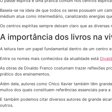
O passe espírita é uma prática comum nos centros espírit
Baseia-se na ideia de que todos os seres possuem um campo
médium atua como intermediário, canalizando energias que 
Os centros espíritas sempre deixam claro que as diversas 
A importância dos livros na vi
A leitura tem um papel fundamental dentro de um centro 
Entre os nomes mais conhecidos da atualidade está
Dival
As obras de Divaldo Franco costumam trazer reflexões prof
prático dos ensinamentos.
Além dele, autores como Chico Xavier também têm grande in
muitos dos quais constituem referências essenciais para a d
E também podemos citar diversos autores de grande alcanc
outros.