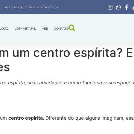
editora@editoraalianca.com.br
LOGO
LOJA VIRTUAL
AEE
CONTATO
m um centro espírita? 
es
ro espírita, suas atividades e como funciona esse espaço
m um
centro espírita
. Diferente do que alguns imaginam, es