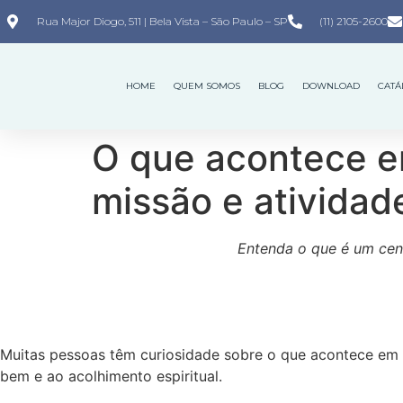
Rua Major Diogo, 511 | Bela Vista – São Paulo – SP
(11) 2105-2600
HOME
QUEM SOMOS
BLOG
DOWNLOAD
CATÁ
O que acontece e
missão e atividad
Entenda o que é um cent
Muitas pessoas têm curiosidade sobre o que acontece e
bem e ao acolhimento espiritual.