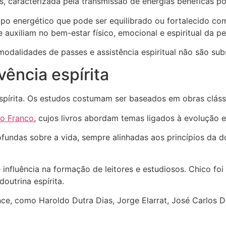
as, caracterizada pela transmissão de energias benéficas 
 energético que pode ser equilibrado ou fortalecido com o 
auxiliam no bem-estar físico, emocional e espiritual da p
modalidades de passes e assistência espiritual não são su
vência espírita
espírita. Os estudos costumam ser baseados em obras clá
do Franco
, cujos livros abordam temas ligados à evolução
undas sobre a vida, sempre alinhadas aos princípios da dou
fluência na formação de leitores e estudiosos. Chico foi 
outrina espírita.
e, como Haroldo Dutra Dias, Jorge Elarrat, José Carlos De